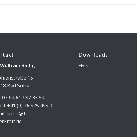
ntakt
Downloads
 Wolfram Radig
Flyer
hienstraße 15
18 Bad Sulza
: 03 64 61 / 87 33 54
il: +41 (0) 76 575 495 0
il: labor@1a-
erkraft.de