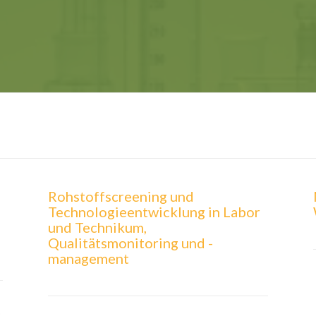
Rohstoffscreening und
Technologieentwicklung in Labor
und Technikum,
Qualitätsmonitoring und -
management