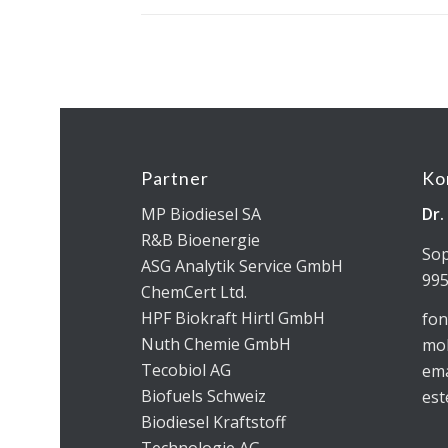
Partner
Ko
MP Biodiesel SA
Dr.
R&B Bioenergie
Sop
ASG Analytik Service GmbH
995
ChemCert Ltd.
HPF Biokraft Hirtl GmbH
fon
Nuth Chemie GmbH
mob
Tecobiol AG
ema
Biofuels Schweiz
est
Biodiesel Kraftstoff