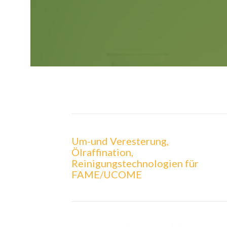
Um-und Veresterung,
Ölraffination,
Reinigungstechnologien für
FAME/UCOME