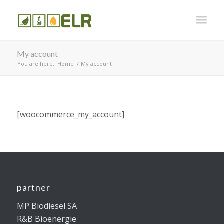
My account
You are here:
Home
/
My account
[woocommerce_my_account]
partner
MP Biodiesel SA
R&B Bioenergie